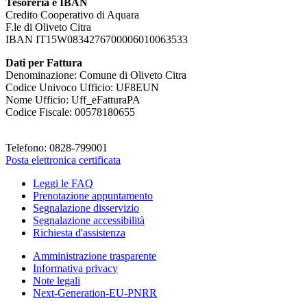
Tesoreria e IBAN
Credito Cooperativo di Aquara
F.le di Oliveto Citra
IBAN IT15W0834276700006010063533
Dati per Fattura
Denominazione: Comune di Oliveto Citra
Codice Univoco Ufficio: UF8EUN
Nome Ufficio: Uff_eFatturaPA
Codice Fiscale: 00578180655
Telefono: 0828-799001
Posta elettronica certificata
Leggi le FAQ
Prenotazione appuntamento
Segnalazione disservizio
Segnalazione accessibilità
Richiesta d'assistenza
Amministrazione trasparente
Informativa privacy
Note legali
Next-Generation-EU-PNRR