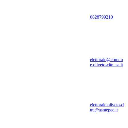
0828799210
elettorale@comun
e.oliveto-citra.sa.it
elettorale.oliveto-ci
tra@asmepec.it