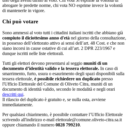
uno degli aventi diritto al voto. Chi vota Si esprime la volontà di
abrogare le predette norme, chi vota NO esprime invece la volontà
di mantenerle in vigore.
Chi può votare
Sono ammessi al voto tutti i cittadini italiani iscritti che abbiano già
compiuto il diciottesimo anno d'età
nel giorno della consultazione,
in possesso dell’elettorato attivo ai sensi dell’art. 48 Cost. e che non
siano incorsi in cause ostative di cui all’art. 2 DPR 223/1967 e
dunque iscritti nelle liste elettorali.
Tutti gli elettori devono presentarsi al seggio
muniti di un
documento d’identità valido e la tessera elettorale.
In caso di
smarrimento, furto, usura o esaurimento degli spazi disponibili sulla
tessera elettorale,
è possibile richiedere un duplicato
presso
l'Ufficio Elettorale del Comune di Oliveto Citra, muniti di un
documento di identità valido, secondo le modalità e negli orari
descritti qui
.
Il rilascio del duplicato è gratuito e, se nulla osta, avviene
immediatamente.
Per qualsiasi chiarimento, è possibile contattare l’Ufficio Elettorale
scrivendo all'indirizzo e-mail elettorale@comune.oliveto-citra.sa.it
oppure chiamando il numero
0828 799210
.