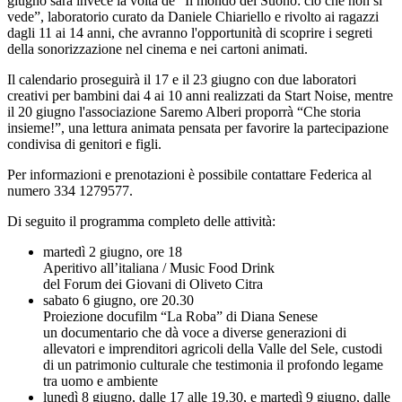
giugno sarà invece la volta de “Il mondo del Suono: ciò che non si
vede”, laboratorio curato da Daniele Chiariello e rivolto ai ragazzi
dagli 11 ai 14 anni, che avranno l'opportunità di scoprire i segreti
della sonorizzazione nel cinema e nei cartoni animati.
Il calendario proseguirà il 17 e il 23 giugno con due laboratori
creativi per bambini dai 4 ai 10 anni realizzati da Start Noise, mentre
il 20 giugno l'associazione Saremo Alberi proporrà “Che storia
insieme!”, una lettura animata pensata per favorire la partecipazione
condivisa di genitori e figli.
Per informazioni e prenotazioni è possibile contattare Federica al
numero 334 1279577.
Di seguito il programma completo delle attività:
martedì 2 giugno, ore 18
Aperitivo all’italiana / Music Food Drink
del Forum dei Giovani di Oliveto Citra
sabato 6 giugno, ore 20.30
Proiezione docufilm “La Roba” di Diana Senese
un documentario che dà voce a diverse generazioni di
allevatori e imprenditori agricoli della Valle del Sele, custodi
di un patrimonio culturale che testimonia il profondo legame
tra uomo e ambiente
lunedì 8 giugno, dalle 17 alle 19.30, e martedì 9 giugno, dalle