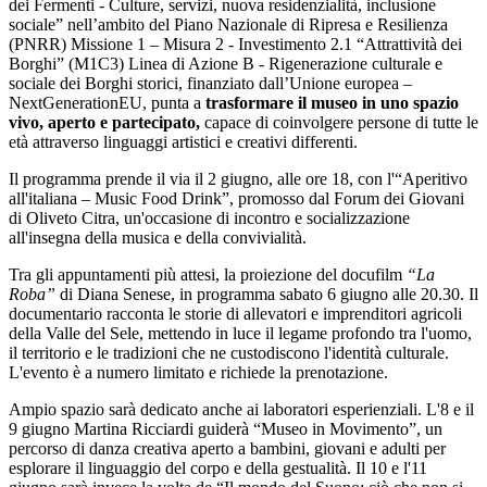
dei Fermenti - Culture, servizi, nuova residenzialità, inclusione
sociale” nell’ambito del Piano Nazionale di Ripresa e Resilienza
(PNRR) Missione 1 – Misura 2 - Investimento 2.1 “Attrattività dei
Borghi” (M1C3) Linea di Azione B - Rigenerazione culturale e
sociale dei Borghi storici, finanziato dall’Unione europea –
NextGenerationEU, punta a
trasformare il museo in uno spazio
vivo, aperto e partecipato,
capace di coinvolgere persone di tutte le
età attraverso linguaggi artistici e creativi differenti.
Il programma prende il via il 2 giugno, alle ore 18, con l'“Aperitivo
all'italiana – Music Food Drink”, promosso dal Forum dei Giovani
di Oliveto Citra, un'occasione di incontro e socializzazione
all'insegna della musica e della convivialità.
Tra gli appuntamenti più attesi, la proiezione del docufilm
“La
Roba”
di Diana Senese, in programma sabato 6 giugno alle 20.30. Il
documentario racconta le storie di allevatori e imprenditori agricoli
della Valle del Sele, mettendo in luce il legame profondo tra l'uomo,
il territorio e le tradizioni che ne custodiscono l'identità culturale.
L'evento è a numero limitato e richiede la prenotazione.
Ampio spazio sarà dedicato anche ai laboratori esperienziali. L'8 e il
9 giugno Martina Ricciardi guiderà “Museo in Movimento”, un
percorso di danza creativa aperto a bambini, giovani e adulti per
esplorare il linguaggio del corpo e della gestualità. Il 10 e l'11