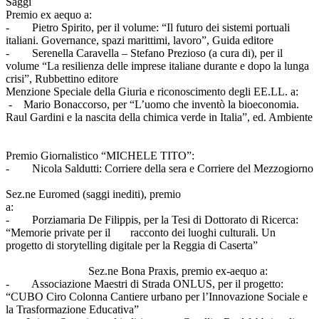
Saggi
Premio ex aequo a:
- Pietro Spirito, per il volume: “Il futuro dei sistemi portuali
italiani. Governance, spazi marittimi, lavoro”, Guida editore
- Serenella Caravella – Stefano Prezioso (a cura di), per il
volume “La resilienza delle imprese italiane durante e dopo la lunga
crisi”, Rubbettino editore
Menzione Speciale della Giuria e riconoscimento degli EE.LL. a:
- Mario Bonaccorso, per “L’uomo che inventò la bioeconomia.
Raul Gardini e la nascita della chimica verde in Italia”, ed. Ambiente
Premio Giornalistico “MICHELE TITO”:
- Nicola Saldutti: Corriere della sera e Corriere del Mezzogiorno
Sez.ne Euromed (saggi inediti), premio
a:
- Porziamaria De Filippis, per la Tesi di Dottorato di Ricerca:
“Memorie private per il racconto dei luoghi culturali. Un
progetto di storytelling digitale per la Reggia di Caserta”
Sez.ne Bona Praxis, premio ex-aequo a:
- Associazione Maestri di Strada ONLUS, per il progetto:
“CUBO Ciro Colonna Cantiere urbano per l’Innovazione Sociale e
la Trasformazione Educativa”