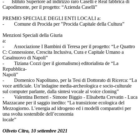
- Istituto Superiore ad indirizzo raro Caselli e Real fabbrica di
Capodimonte, per il progetto: “Azienda Caselli”
PREMIO SPECIALE DEGLI ENTI LOCALI a:
- Comune di Procida per "Procida Capitale della Cultura”
Menzioni Speciali della Giuria
a:
- Associazione I Bambini di Teresa per il progetto: “Le Quattro
C: Connessione, Crescita Inclusiva, Cura e Capitale Umano a
Casalnuovo di Napoli”
- Tiziana Cozzi (per il giornalismo) editorialista de “La
Repubblica-
Napol
- Domenico Napolitano, per la Tesi di Dottorato di Ricerca: “La
voce artificiale. Un’indagine media-archeologica e socio-culturale
sul computer parlante, dalla sintesi vocale al voice cloning”
- Valentina Berneri - Simone Biggio - Elisabetta Crevatin - Luca
Mazzacane per il saggio inedito: “La transizione ecologica del
Mezzogiorno. L’energia ad idrogeno ed i modelli comparativi per
una svolta sostenibile dell’economia
locale”
Oliveto Citra, 10 settembre 2021