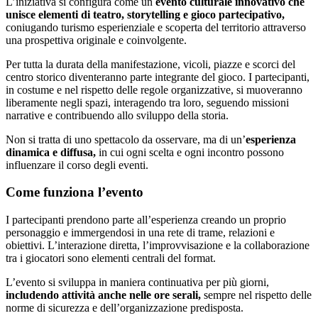
L’iniziativa si configura come un
evento culturale innovativo che
unisce elementi di teatro, storytelling e gioco partecipativo,
coniugando turismo esperienziale e scoperta del territorio attraverso
una prospettiva originale e coinvolgente.
Per tutta la durata della manifestazione, vicoli, piazze e scorci del
centro storico diventeranno parte integrante del gioco. I partecipanti,
in costume e nel rispetto delle regole organizzative, si muoveranno
liberamente negli spazi, interagendo tra loro, seguendo missioni
narrative e contribuendo allo sviluppo della storia.
Non si tratta di uno spettacolo da osservare, ma di un’
esperienza
dinamica e diffusa,
in cui ogni scelta e ogni incontro possono
influenzare il corso degli eventi.
Come funziona l’evento
I partecipanti prendono parte all’esperienza creando un proprio
personaggio e immergendosi in una rete di trame, relazioni e
obiettivi. L’interazione diretta, l’improvvisazione e la collaborazione
tra i giocatori sono elementi centrali del format.
L’evento si sviluppa in maniera continuativa per più giorni,
includendo attività anche nelle ore serali,
sempre nel rispetto delle
norme di sicurezza e dell’organizzazione predisposta.