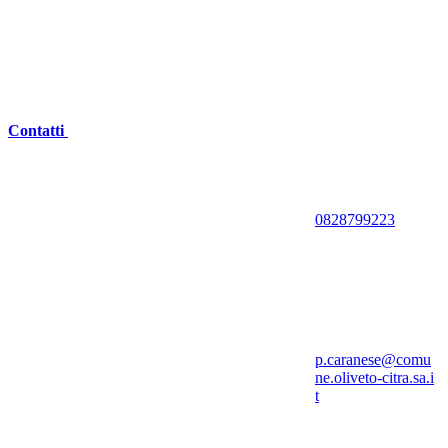
Contatti
0828799223
p.caranese@comu
ne.oliveto-citra.sa.i
t