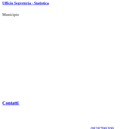
Ufficio Segreteria - Statistica
Municipio
Contatti
0828799209