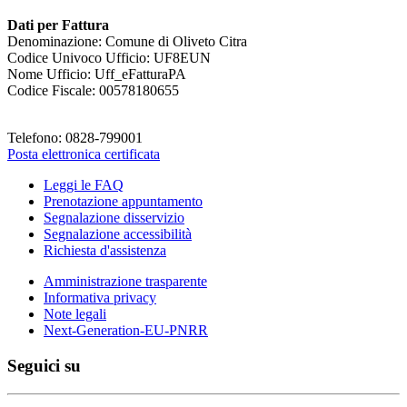
Dati per Fattura
Denominazione: Comune di Oliveto Citra
Codice Univoco Ufficio: UF8EUN
Nome Ufficio: Uff_eFatturaPA
Codice Fiscale: 00578180655
Telefono: 0828-799001
Posta elettronica certificata
Leggi le FAQ
Prenotazione appuntamento
Segnalazione disservizio
Segnalazione accessibilità
Richiesta d'assistenza
Amministrazione trasparente
Informativa privacy
Note legali
Next-Generation-EU-PNRR
Seguici su