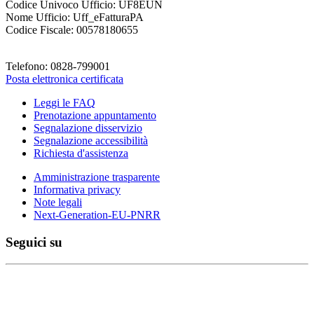
Codice Univoco Ufficio: UF8EUN
Nome Ufficio: Uff_eFatturaPA
Codice Fiscale: 00578180655
Telefono: 0828-799001
Posta elettronica certificata
Leggi le FAQ
Prenotazione appuntamento
Segnalazione disservizio
Segnalazione accessibilità
Richiesta d'assistenza
Amministrazione trasparente
Informativa privacy
Note legali
Next-Generation-EU-PNRR
Seguici su