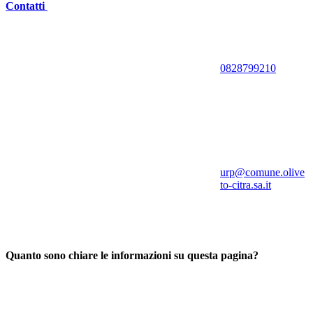
Contatti
0828799210
urp@comune.olive
to-citra.sa.it
Quanto sono chiare le informazioni su questa pagina?