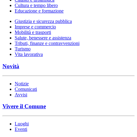
Cultura e tempo libero
Educazione e formazione
Giustizia e sicurezza pubblica
Imprese e commercio
Mobilità e trasporti
Salute, benessere e assistenza
Tributi, finanze e contravvenzioni
Turismo
Vita lavorativa
Novità
Notizie
Comunicati
Avvisi
Vivere il Comune
Luoghi
Eventi