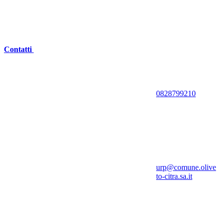
Contatti
0828799210
urp@comune.olive
to-citra.sa.it