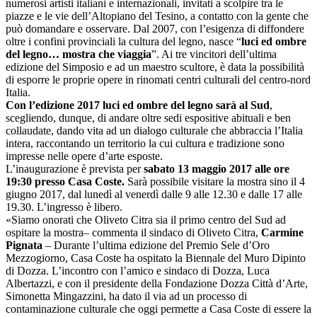
numerosi artisti italiani e internazionali, invitati a scolpire tra le
piazze e le vie dell’Altopiano del Tesino, a contatto con la gente che
può domandare e osservare. Dal 2007, con l’esigenza di diffondere
oltre i confini provinciali la cultura del legno, nasce “
luci ed ombre
del legno… mostra che viaggia
”. Ai tre vincitori dell’ultima
edizione del Simposio e ad un maestro scultore, è data la possibilità
di esporre le proprie opere in rinomati centri culturali del centro-nord
Italia.
Con l’edizione 2017 luci ed ombre del legno sarà al Sud
,
scegliendo, dunque, di andare oltre sedi espositive abituali e ben
collaudate, dando vita ad un dialogo culturale che abbraccia l’Italia
intera, raccontando un territorio la cui cultura e tradizione sono
impresse nelle opere d’arte esposte.
L’inaugurazione è prevista per
sabato 13 maggio 2017 alle ore
19:30 presso Casa Coste.
Sarà possibile visitare la mostra sino il 4
giugno 2017, dal lunedì al venerdì dalle 9 alle 12.30 e dalle 17 alle
19.30. L’ingresso è libero.
«Siamo onorati che Oliveto Citra sia il primo centro del Sud ad
ospitare la mostra– commenta il sindaco di Oliveto Citra,
Carmine
Pignata
– Durante l’ultima edizione del Premio Sele d’Oro
Mezzogiorno, Casa Coste ha ospitato la Biennale del Muro Dipinto
di Dozza. L’incontro con l’amico e sindaco di Dozza, Luca
Albertazzi, e con il presidente della Fondazione Dozza Città d’Arte,
Simonetta Mingazzini, ha dato il via ad un processo di
contaminazione culturale che oggi permette a Casa Coste di essere la