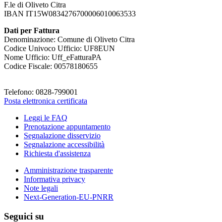
F.le di Oliveto Citra
IBAN IT15W0834276700006010063533
Dati per Fattura
Denominazione: Comune di Oliveto Citra
Codice Univoco Ufficio: UF8EUN
Nome Ufficio: Uff_eFatturaPA
Codice Fiscale: 00578180655
Telefono: 0828-799001
Posta elettronica certificata
Leggi le FAQ
Prenotazione appuntamento
Segnalazione disservizio
Segnalazione accessibilità
Richiesta d'assistenza
Amministrazione trasparente
Informativa privacy
Note legali
Next-Generation-EU-PNRR
Seguici su