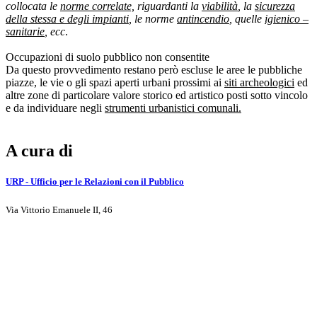
collocata le
norme correlate,
riguardanti la
viabilità
, la
sicurezza
della stessa e degli impianti
, le norme
antincendio
, quelle
igienico –
sanitarie
, ecc
.
Occupazioni di suolo pubblico non consentite
Da questo provvedimento restano però escluse le aree le pubbliche
piazze, le vie o gli spazi aperti urbani prossimi ai
siti archeologici
ed
altre zone di particolare valore storico ed artistico posti sotto vincolo
e da individuare negli
strumenti urbanistici comunali.
A cura di
URP - Ufficio per le Relazioni con il Pubblico
Via Vittorio Emanuele II, 46