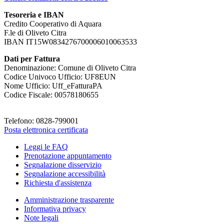
Tesoreria e IBAN
Credito Cooperativo di Aquara
F.le di Oliveto Citra
IBAN IT15W0834276700006010063533
Dati per Fattura
Denominazione: Comune di Oliveto Citra
Codice Univoco Ufficio: UF8EUN
Nome Ufficio: Uff_eFatturaPA
Codice Fiscale: 00578180655
Telefono: 0828-799001
Posta elettronica certificata
Leggi le FAQ
Prenotazione appuntamento
Segnalazione disservizio
Segnalazione accessibilità
Richiesta d'assistenza
Amministrazione trasparente
Informativa privacy
Note legali