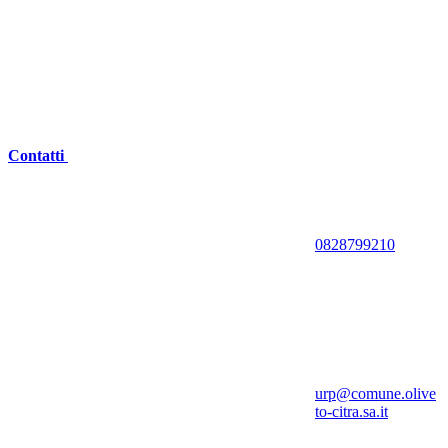
Contatti
0828799210
urp@comune.olive
to-citra.sa.it