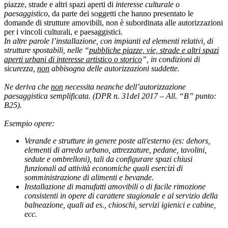
piazze, strade e altri spazi aperti di
interesse culturale o
paesaggistico
, da parte dei soggetti che hanno presentato le
domande di strutture amovibili, non è subordinata alle autorizzazioni
per i vincoli culturali, e paesaggistici.
In altre parole l’installazione, con impianti ed elementi relativi, di
strutture spostabili, nelle “
pubbliche piazze, vie, strade e altri spazi
aperti urbani di interesse artistico o storico
”, in condizioni di
sicurezza,
non
abbisogna delle autorizzazioni suddette.
Ne deriva che
non
necessita neanche dell’autorizzazione
paesaggistica semplificata. (DPR n. 31del 2017 – All. “B” punto:
B25).
Esempio opere:
Verande e strutture in genere poste all'esterno (es: dehors,
elementi di arredo urbano, attrezzature, pedane, tavolini,
sedute e ombrelloni), tali da configurare spazi chiusi
funzionali ad attività economiche quali esercizi di
somministrazione di alimenti e bevande.
Installazione di manufatti amovibili o di facile rimozione
consistenti in opere di carattere stagionale e al servizio della
balneazione, quali ad es., chioschi, servizi igienici e cabine,
ecc.