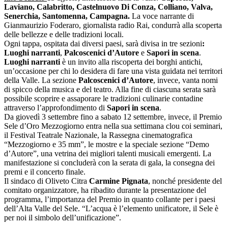
Laviano, Calabritto, Castelnuovo Di Conza, Colliano, Valva,
Senerchia, Santomenna, Campagna.
La voce narrante di
Gianmaurizio Foderaro, giornalista radio Rai, condurrà alla scoperta
delle bellezze e delle tradizioni locali.
Ogni tappa, ospitata dai diversi paesi, sarà divisa in tre sezioni
:
Luoghi narranti
,
Palcoscenici d’Autore
e
Sapori in scena
.
Luoghi narranti
è un invito alla riscoperta dei borghi antichi,
un’occasione per chi lo desidera di fare una vista guidata nei territori
della Valle. La sezione
Palcoscenici d’Autore
, invece, vanta nomi
di spicco della musica e del teatro. Alla fine di ciascuna serata sarà
possibile scoprire e assaporare le tradizioni culinarie contadine
attraverso l’approfondimento di
Sapori in scena
.
Da giovedì 3 settembre fino a sabato 12 settembre, invece, il Premio
Sele d’Oro Mezzogiorno entra nella sua settimana clou coi seminari,
il Festival Teatrale Nazionale, la Rassegna cinematografica
“Mezzogiorno e 35 mm”, le mostre e la speciale sezione “Demo
d’Autore”, una vetrina dei migliori talenti musicali emergenti. La
manifestazione si concluderà con la serata di gala, la consegna dei
premi e il concerto finale.
Il sindaco di Oliveto Citra
Carmine Pignata
, nonché presidente del
comitato organizzatore, ha ribadito durante la presentazione del
programma, l’importanza del Premio in quanto collante per i paesi
dell’Alta Valle del Sele. “L’acqua è l’elemento unificatore, il Sele è
per noi il simbolo dell’unificazione”.