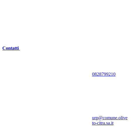
Contatti
0828799210
urp@comune.olive
to-citra.sa.it