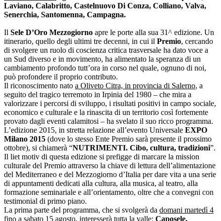
Laviano, Calabritto, Castelnuovo Di Conza, Colliano, Valva,
Senerchia, Santomenna, Campagna.
Il
Sele D’Oro Mezzogiorno
apre le porte alla sua 31^ edizione. Un
itinerario, quello degli ultimi tre decenni, in cui il
Premio
, cercando
di svolgere un ruolo di coscienza critica trasversale ha dato voce a
un Sud diverso e in movimento, ha alimentato la speranza di un
cambiamento profondo tutt’ora in corso nel quale, ognuno di noi,
può profondere il proprio contributo.
Il riconoscimento nato
a Oliveto Citra, in provincia di Salerno
, a
seguito del tragico terremoto in Irpinia del 1980 – che mira a
valorizzare i percorsi di sviluppo, i risultati positivi in campo sociale,
economico e culturale e la rinascita di un territorio così fortemente
provato dagli eventi calamitosi – ha svelato il suo ricco programma.
L’edizione 2015, in stretta relazione all’evento Universale
EXPO
Milano 2015
(dove lo stesso Ente Premio sarà presente il prossimo
ottobre), si chiamerà “
NUTRIMENTI. Cibo, cultura, tradizioni
”.
Il liet motiv di questa edizione si prefigge di marcare la mission
culturale del Premio attraverso la chiave di lettura dell’alimentazione
del Mediterraneo e del Mezzogiorno d’Italia per dare vita a una serie
di appuntamenti dedicati alla cultura, alla musica, al teatro, alla
formazione seminariale e all’orientamento, oltre che a convegni con
testimonial di primo piano.
La prima parte del programma, che si svolgerà da
domani martedì 4
fino a sabato
15 agosto, interesserà tutta la valle:
Caposele,