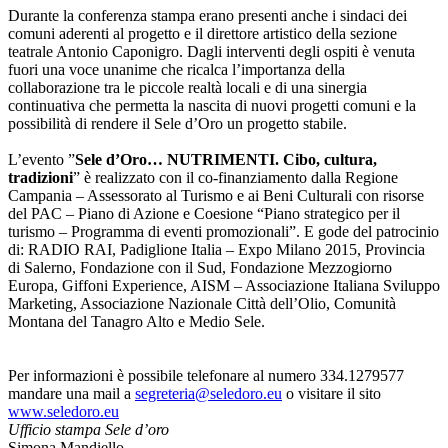
Durante la conferenza stampa erano presenti anche i sindaci dei
comuni aderenti al progetto e il direttore artistico della sezione
teatrale Antonio Caponigro. Dagli interventi degli ospiti è venuta
fuori una voce unanime che ricalca l’importanza della
collaborazione tra le piccole realtà locali e di una sinergia
continuativa che permetta la nascita di nuovi progetti comuni e la
possibilità di rendere il Sele d’Oro un progetto stabile.
L’evento ”
Sele d’Oro…
NUTRIMENTI. Cibo, cultura,
tradizioni
” è realizzato con il co-finanziamento dalla Regione
Campania – Assessorato al Turismo e ai Beni Culturali con risorse
del PAC – Piano di Azione e Coesione “Piano strategico per il
turismo – Programma di eventi promozionali”. E gode del patrocinio
di: RADIO RAI, Padiglione Italia – Expo Milano 2015, Provincia
di Salerno, Fondazione con il Sud, Fondazione Mezzogiorno
Europa, Giffoni Experience, AISM – Associazione Italiana Sviluppo
Marketing, Associazione Nazionale Città dell’Olio, Comunità
Montana del Tanagro Alto e Medio Sele.
Per informazioni è possibile telefonare al numero 334.1279577
mandare una mail a
segreteria@seledoro.eu
o visitare il sito
www.seledoro.eu
Ufficio stampa Sele d’oro
Simona Mandiello