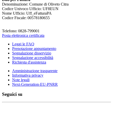
Denominazione: Comune di Oliveto Citra
Codice Univoco Ufficio: UF8EUN
Nome Ufficio: Uff_eFatturaPA
Codice Fiscale: 00578180655
Telefono: 0828-799001
Posta elettronica certificata
Leggi le FAQ
Prenotazione appuntamento
Segnalazione disservizio
Segnalazione accessibilità
Richiesta d'assistenza
Amministrazione trasparente
Informativa privacy
Note legali
Next-Generation-EU-PNRR
Seguici su