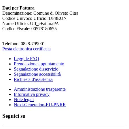
Dati per Fattura
Denominazione: Comune di Oliveto Citra
Codice Univoco Ufficio: UF8EUN
Nome Ufficio: Uff_eFatturaPA
Codice Fiscale: 00578180655
Telefono: 0828-799001
Posta elettronica certificata
Leggi le FAQ
Prenotazione appuntamento
Segnalazione disservizio
Segnalazione accessibilità
Richiesta d'assistenza
Amministrazione trasparente
Informativa privacy
Note legali
Next-Generation-EU-PNRR
Seguici su