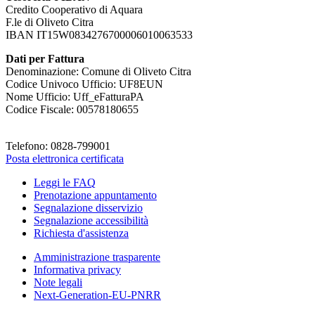
Credito Cooperativo di Aquara
F.le di Oliveto Citra
IBAN IT15W0834276700006010063533
Dati per Fattura
Denominazione: Comune di Oliveto Citra
Codice Univoco Ufficio: UF8EUN
Nome Ufficio: Uff_eFatturaPA
Codice Fiscale: 00578180655
Telefono: 0828-799001
Posta elettronica certificata
Leggi le FAQ
Prenotazione appuntamento
Segnalazione disservizio
Segnalazione accessibilità
Richiesta d'assistenza
Amministrazione trasparente
Informativa privacy
Note legali
Next-Generation-EU-PNRR