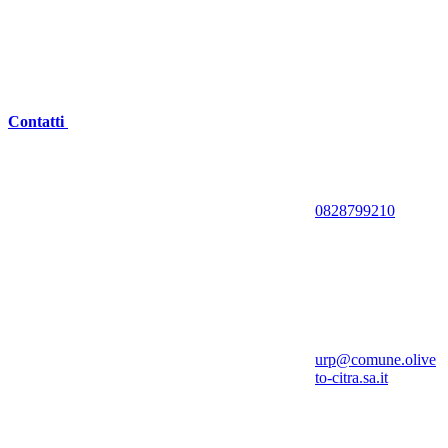
Contatti
0828799210
urp@comune.olive
to-citra.sa.it