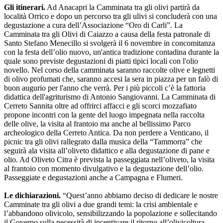
Gli itinerari.
Ad Anacapri la Camminata tra gli olivi partirà da
località Orrico e dopo un percorso tra gli ulivi si concluderà con una
degustazione a cura dell’Associazione “Oro di Carli”. La
Camminata tra gli Olivi di Caiazzo a causa della festa patronale di
Santo Stefano Menecillo si svolgerà il 6 novembre in concomitanza
con la festa dell’olio nuovo, un'antica tradizione contadina durante la
quale sono previste degustazioni di piatti tipici locali con l'olio
novello. Nel corso della camminata saranno raccolte olive e legnetti
di olivo profumati che, saranno accesi la sera in piazza per un falò di
buon augurio per l'anno che verrà. Per i più piccoli c’è la fattoria
didattica dell'agriturismo di Antonio Sangiovanni. La Camminata di
Cerreto Sannita oltre ad offrirci affacci e gli scorci mozzafiato
propone incontri con la gente del luogo impegnata nella raccolta
delle olive, la visita al frantoio ma anche al bellissimo Parco
archeologico della Cerreto Antica. Da non perdere a Venticano, il
picnic tra gli olivi rallegrato dalla musica della “Tammorra” che
seguirà ala visita all’oliveto didattico e alla degustazione di pane e
olio. Ad Oliveto Citra è prevista la passeggiata nell’oliveto, la visita
al frantoio con momento divulgativo e la degustazione dell’olio.
Passeggiate e degustazioni anche a Campagna e Flumeri.
Le dichiarazioni.
“Quest’anno abbiamo deciso di dedicare le nostre
Camminate tra gli olivi a due grandi temi: la crisi ambientale e
l’abbandono olivicolo, sensibilizzando la popolazione e sollecitando
il Governo sulla necessità di incentivare il ritorno all’olivicoltura