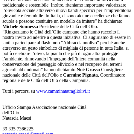
tradizionale e sostenibile. Inoltre, riteniamo importante valorizzare
l’olivicola sociale attraverso nuovi bandi specifici per l’imprenditoria
giovanile e femminile. In Italia, ci sono alcune eccellenze che fanno
scuola e possono costituire un modello da imitare” ha dichiarato
Michele Sonnessa
Presidente delle Città dell’Olio.
“Ringraziamo le Città dell’Olio campane che hanno raccolto il
nostro invito ad aderire a questa iniziativa. Ci auguriamo di essere in
tanti a partecipare al flash mob “Abbracciaunolivo” perché anche
attraverso un gesto simbolico di migliaia di persone in tutta Italia, si
potrà celebrare l’olivo, la pianta che più di ogni altra protegge
l’ambiente, rinnovando l’impegno dell’intera comunità nella
conservazione del paesaggio olivicolo e nel recupero dei terreni
agricoli abbandonati” hanno dichiarato
Noè Grasso
Consigliere
nazionale delle Città dell’Olio e
Carmine Pignata
, Coordinatore
regionale delle Città dell’Olio della Campania.
Tutti i percorsi su
www.camminatatragliolivi.it
Ufficio Stampa Associazione nazionale Città
dell’Olio
Natascia Maesi
39 335 7366225