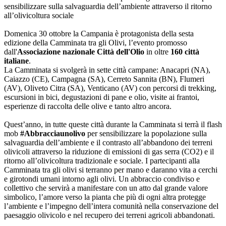
sensibilizzare sulla salvaguardia dell’ambiente attraverso il ritorno
all’olivicoltura sociale
Domenica 30 ottobre la Campania è protagonista della sesta
edizione della Camminata tra gli Olivi, l’evento promosso
dall'
Associazione nazionale Città dell'Olio
in oltre
160 città
italiane
.
La Camminata si svolgerà in sette città campane: Anacapri (NA),
Caiazzo (CE), Campagna (SA), Cerreto Sannita (BN), Flumeri
(AV), Oliveto Citra (SA), Venticano (AV) con percorsi di trekking,
escursioni in bici, degustazioni di pane e olio, visite ai frantoi,
esperienze di raccolta delle olive e tanto altro ancora.
Quest’anno, in tutte queste città durante la Camminata si terrà il flash
mob
#Abbracciaunolivo
per sensibilizzare la popolazione sulla
salvaguardia dell’ambiente e il contrasto all’abbandono dei terreni
olivicoli attraverso la riduzione di emissioni di gas serra (CO2) e il
ritorno all’olivicoltura tradizionale e sociale. I partecipanti alla
Camminata tra gli olivi si terranno per mano e daranno vita a cerchi
e girotondi umani intorno agli olivi. Un abbraccio condiviso e
collettivo che servirà a manifestare con un atto dal grande valore
simbolico, l’amore verso la pianta che più di ogni altra protegge
l’ambiente e l’impegno dell’intera comunità nella conservazione del
paesaggio olivicolo e nel recupero dei terreni agricoli abbandonati.