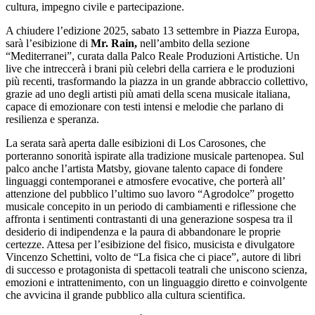
cultura, impegno civile e partecipazione.
A chiudere l’edizione 2025, sabato 13 settembre in Piazza Europa,
sarà l’esibizione di
Mr. Rain,
nell’ambito della sezione
“Mediterranei”, curata dalla Palco Reale Produzioni Artistiche. Un
live che intreccerà i brani più celebri della carriera e le produzioni
più recenti, trasformando la piazza in un grande abbraccio collettivo,
grazie ad uno degli artisti più amati della scena musicale italiana,
capace di emozionare con testi intensi e melodie che parlano di
resilienza e speranza.
La serata sarà aperta dalle esibizioni di Los Carosones, che
porteranno sonorità ispirate alla tradizione musicale partenopea. Sul
palco anche l’artista Matsby, giovane talento capace di fondere
linguaggi contemporanei e atmosfere evocative, che porterà all’
attenzione del pubblico l’ultimo suo lavoro “Agrodolce” progetto
musicale concepito in un periodo di cambiamenti e riflessione che
affronta i sentimenti contrastanti di una generazione sospesa tra il
desiderio di indipendenza e la paura di abbandonare le proprie
certezze. Attesa per l’esibizione del fisico, musicista e divulgatore
Vincenzo Schettini, volto de “La fisica che ci piace”, autore di libri
di successo e protagonista di spettacoli teatrali che uniscono scienza,
emozioni e intrattenimento, con un linguaggio diretto e coinvolgente
che avvicina il grande pubblico alla cultura scientifica.