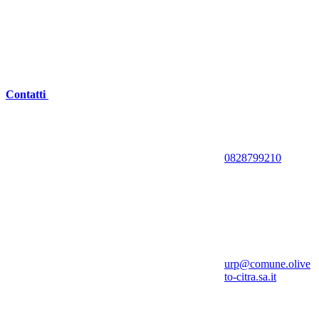
Contatti
0828799210
urp@comune.olive
to-citra.sa.it