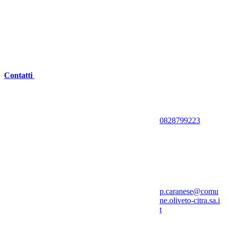
Contatti
0828799223
p.caranese@comu
ne.oliveto-citra.sa.i
t