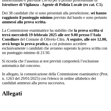
indeterminato e part-time (50%) per il profilo professionale di
Istruttore di Vigilanza - Agente di Polizia Locale (ex cat. C1)
.
Dei 38 candidati che si sono presentati alla preselezione,
sei hanno
raggiunto il punteggio minimo
previsto dal bando e sono pertanto
ammessi alla prova scritta.
La Commissione esaminatrice ha stabilito che
la prova scritta si
terrà mercoledì 19 febbraio 2025 alle ore 9.00 presso l’Aula
Consiliare
del Comune di Oliveto Citra.
A seguire, alle ore 12.00,
avrà luogo la prova pratica,
a cui potranno accedere
esclusivamente i candidati che avranno superato la prova scritta con
un punteggio minimo di 21/30.
Si ricorda che l’assenza ai test previsti comporterà l’esclusione
automatica dal concorso.
In allegato, la comunicazione della Commissione esaminatrice (Prot.
n. 1263 del 29/01/2025) con l'elenco in ordine alfabetico dei
candidati ammessi alla prova successiva.
Allegati