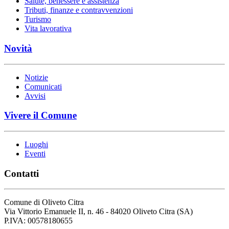
Salute, benessere e assistenza
Tributi, finanze e contravvenzioni
Turismo
Vita lavorativa
Novità
Notizie
Comunicati
Avvisi
Vivere il Comune
Luoghi
Eventi
Contatti
Comune di Oliveto Citra
Via Vittorio Emanuele II, n. 46 - 84020 Oliveto Citra (SA)
P.IVA: 00578180655