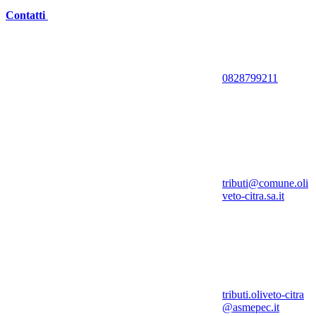
Contatti
0828799211
tributi@comune.oli
veto-citra.sa.it
tributi.oliveto-citra
@asmepec.it