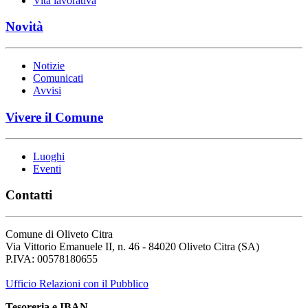
Vita lavorativa
Novità
Notizie
Comunicati
Avvisi
Vivere il Comune
Luoghi
Eventi
Contatti
Comune di Oliveto Citra
Via Vittorio Emanuele II, n. 46 - 84020 Oliveto Citra (SA)
P.IVA: 00578180655
Ufficio Relazioni con il Pubblico
Tesoreria e IBAN