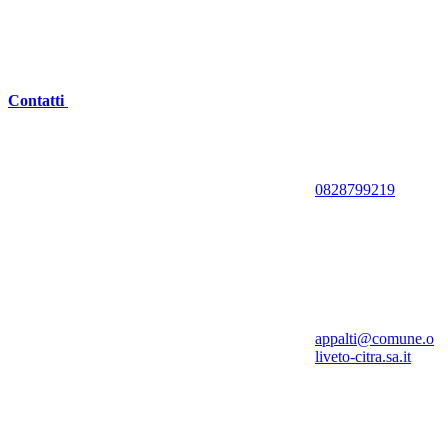
Contatti
0828799219
appalti@comune.o
liveto-citra.sa.it