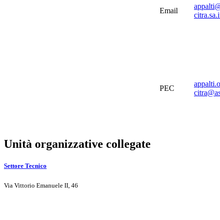
appalti
Email
citra.sa.i
appalti.o
PEC
citra@a
Unità organizzative collegate
Settore Tecnico
Via Vittorio Emanuele II, 46