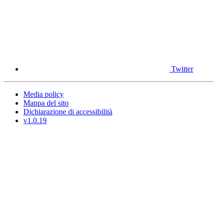
Twitter
Media policy
Mappa del sito
Dichiarazione di accessibilità
v1.0.19