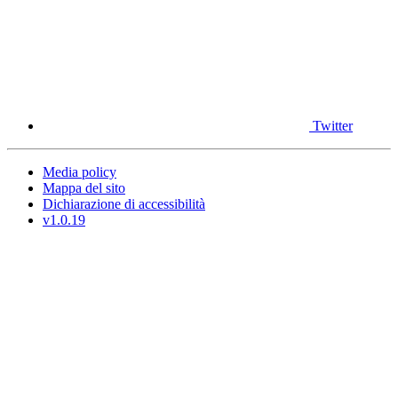
Twitter
Media policy
Mappa del sito
Dichiarazione di accessibilità
v1.0.19