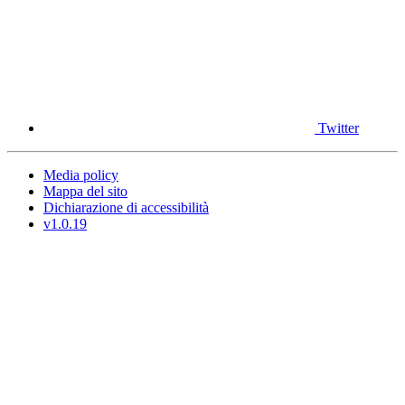
Twitter
Media policy
Mappa del sito
Dichiarazione di accessibilità
v1.0.19