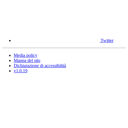
Twitter
Media policy
Mappa del sito
Dichiarazione di accessibilità
v1.0.19