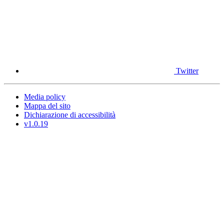
Twitter
Media policy
Mappa del sito
Dichiarazione di accessibilità
v1.0.19