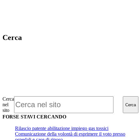
Cerca
Cerca
nel
Cerca
sito
FORSE STAVI CERCANDO
Rilascio patente abilitazione impiego gas tossici
Comunicazione della volontà di esprimere il voto presso
ospedali e case di riposo