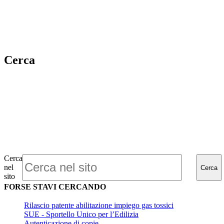
Cerca
Cerca
nel
Cerca
sito
FORSE STAVI CERCANDO
Rilascio patente abilitazione impiego gas tossici
SUE - Sportello Unico per l’Edilizia
Autenticazione di copie