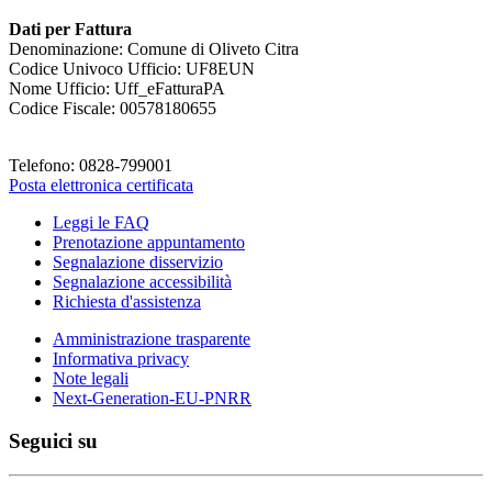
Dati per Fattura
Denominazione: Comune di Oliveto Citra
Codice Univoco Ufficio: UF8EUN
Nome Ufficio: Uff_eFatturaPA
Codice Fiscale: 00578180655
Telefono: 0828-799001
Posta elettronica certificata
Leggi le FAQ
Prenotazione appuntamento
Segnalazione disservizio
Segnalazione accessibilità
Richiesta d'assistenza
Amministrazione trasparente
Informativa privacy
Note legali
Next-Generation-EU-PNRR
Seguici su