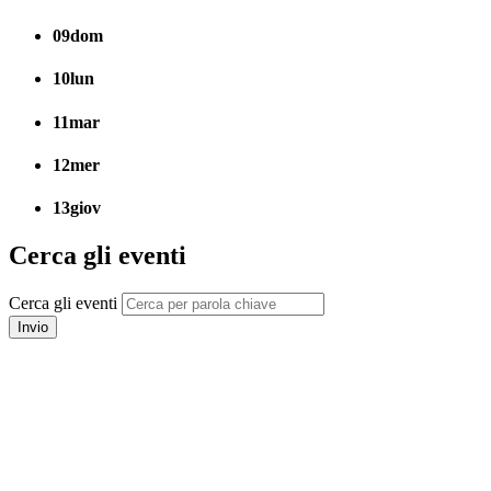
09
dom
10
lun
11
mar
12
mer
13
giov
Cerca gli eventi
Cerca gli eventi
Invio