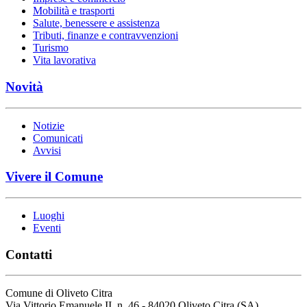
Mobilità e trasporti
Salute, benessere e assistenza
Tributi, finanze e contravvenzioni
Turismo
Vita lavorativa
Novità
Notizie
Comunicati
Avvisi
Vivere il Comune
Luoghi
Eventi
Contatti
Comune di Oliveto Citra
Via Vittorio Emanuele II, n. 46 - 84020 Oliveto Citra (SA)