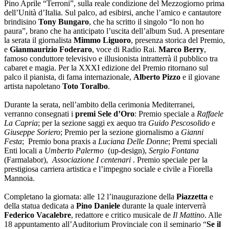
Pino Aprile “Terroni”, sulla reale condizione del Mezzogiorno prima
dell’Unità d’Italia. Sul palco, ad esibirsi, anche l’amico e cantautore
brindisino
Tony Bungaro
, che ha scritto il singolo “Io non ho
paura”, brano che ha anticipato l’uscita dell’album Sud. A presentare
la serata il giornalista
Mimmo Liguoro
, presenza storica del Premio,
e
Gianmaurizio Foderaro
, voce di Radio Rai.
Marco Berry
,
famoso conduttore televisivo e illusionista intratterrà il pubblico tra
cabaret e magia. Per la XXXI edizione del Premio ritornano sul
palco il pianista, di fama internazionale,
Alberto Pizzo
e il giovane
artista napoletano
Toto Toralbo
.
Durante la serata, nell’ambito della cerimonia Mediterranei,
verranno consegnati i
premi Sele d’Oro
: Premio speciale a
Raffaele
La Capria
; per la sezione saggi ex aequo tra
Guido Pescosolido
e
Giuseppe Soriero
; Premio per la sezione giornalismo a
Gianni
Festa
; Premio bona praxis a
Luciana Delle Donne
; Premi speciali
Enti locali a
Umberto Palermo
(up-design),
Sergio Fontana
(Farmalabor),
Associazione I centenari
. Premio speciale per la
prestigiosa carriera artistica e l’impegno sociale e civile a Fiorella
Mannoia.
Completano la giornata: alle 12 l’inaugurazione della
Piazzetta
e
della statua dedicata a
Pino Daniele
durante la quale interverrà
Federico Vacalebre
, redattore e critico musicale de
Il Mattino
. Alle
18 appuntamento all’Auditorium Provinciale con il seminario “
Se il