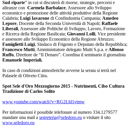
Sud riparte
” in cui si discuterà di risorse, strategie, percorsi e
alleanze con
Carmela Barbalace
, Assessore allo Sviluppo
economico e promozione delle attività produttive della Regione
Calabria;
Luigi Iavarone
di Confindustria Campania;
Amedeo
Lepore
, Docente della Seconda Università di Napoli;
Raffaele
Liberali
, Assessore alle Politiche di Sviluppo, Lavoro, Formazione
e Ricerca della Regione Basilicata;
Giovanni Lolli
, Vice presidente
e assessore allo Sviluppo Economico della Regione Abruzzo;
Famiglietti Luigi
, Sindaco di Frigento e Deputato della Repubblica;
Francesco Mutti
, Amministratore delegato Mutti S.p.a. e
Alfonso
Ruffo
, Direttore de “Il Denaro”. Coordina il seminario il giornalista
Emanuele Imperiali.
In caso di condizioni atmosferiche avverse la serata si terrà nel
Palasele di Oliveto Citra.
Spot Sele d'Oro Mezzogiorno 2015 - Nutrimenti, Cibo Cultura
Tradizione di Carlos Solito
www.youtube.com/watch?v=RG2Lhl1vtmw
Per informazioni è possibile telefonare al numero 334.1279577
mandare una mail a
segreteria@seledoro.eu
o visitare il sito
www.seledoro.eu