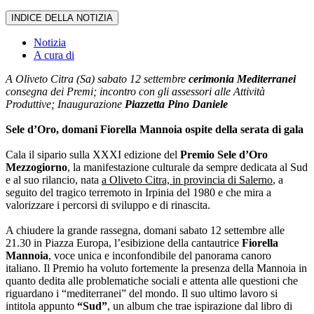
INDICE DELLA NOTIZIA
Notizia
A cura di
A Oliveto Citra (Sa) sabato 12 settembre
cerimonia Mediterranei
consegna dei Premi; incontro con gli assessori alle Attività
Produttive; Inaugurazione
Piazzetta Pino Daniele
Sele d’Oro, domani Fiorella Mannoia ospite della serata di gala
Cala il sipario sulla XXXI edizione del
Premio Sele d’Oro
Mezzogiorno
, la manifestazione culturale da sempre dedicata al Sud
e al suo rilancio, nata
a Oliveto Citra, in provincia di Salerno
, a
seguito del tragico terremoto in Irpinia del 1980 e che mira a
valorizzare i percorsi di sviluppo e di rinascita.
A chiudere la grande rassegna, domani sabato 12 settembre alle
21.30 in Piazza Europa, l’esibizione della cantautrice
Fiorella
Mannoia
, voce unica e inconfondibile del panorama canoro
italiano. Il Premio ha voluto fortemente la presenza della Mannoia in
quanto dedita alle problematiche sociali e attenta alle questioni che
riguardano i “mediterranei” del mondo. Il suo ultimo lavoro si
intitola appunto
“Sud”
, un album che trae ispirazione dal libro di