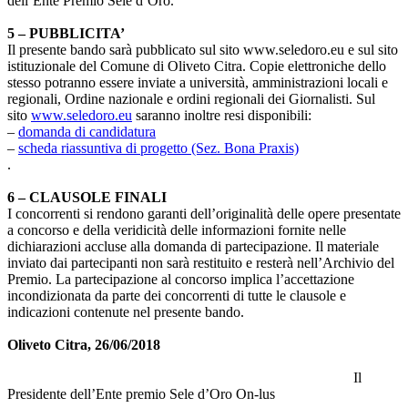
dell’Ente Premio Sele d’Oro.
5
– PUBBLICITA’
Il presente bando sarà pubblicato sul sito www.seledoro.eu e sul sito
istituzionale del Comune di Oliveto Citra. Copie elettroniche dello
stesso potranno essere inviate a università, amministrazioni locali e
regionali, Ordine nazionale e ordini regionali dei Giornalisti. Sul
sito
www.seledoro.eu
saranno inoltre resi disponibili:
–
domanda di candidatura
–
scheda riassuntiva di progetto (Sez. Bona Praxis)
.
6
–
CLAUSOLE FINALI
I concorrenti si rendono garanti dell’originalità delle opere presentate
a concorso e della veridicità delle informazioni fornite nelle
dichiarazioni accluse alla domanda di partecipazione. Il materiale
inviato dai partecipanti non sarà restituito e resterà nell’Archivio del
Premio. La partecipazione al concorso implica l’accettazione
incondizionata da parte dei concorrenti di tutte le clausole e
indicazioni contenute nel presente bando.
Oliveto Citra,
26/06/2018
Il
Presidente dell’Ente premio Sele d’Oro On-lus