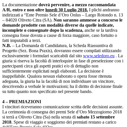
La documentazione
dovrà pervenire, a mezzo raccomandata
A/R, entro e non oltre
lunedì 30 Luglio 2018.
I plichi andranno
indirizzati a “Ente Premio Sele d’Oro Onlus – Largo Rotondo n. 13
– 84020 Oliveto Citra (SA).
Non saranno ammesse a concorso le
domande prodotte con modalità diverse da quelle indicate,
incomplete o consegnate dopo la scadenza,
anche se la tardiva
consegna fosse dovuta a cause di forza maggiore, caso fortuito o
fatti imputabili a terzi.
N.B.
– La Domanda di Candidatura, la Scheda Riassuntiva di
Progetto (Sez. Bona Praxis), dovranno essere compilati utilizzando
esclusivamente i formulari scaricabili dal sito
www.seledoro.eu
. La
giuria si riserva la facoltà di interloquire in fase di preselezione con i
partecipanti circa gli aspetti pratici e/o di dettaglio non
sufficientemente esplicitati negli elaborati. La decisione è
inappellabile. Qualora nessun elaborato o opera fosse ritenuta
adeguata, la giuria ha la facoltà di non individuare un vincitore,
descrivendo a verbale le motivazioni; ha il diritto di decisione finale
su tutto quanto non specificato nel presente bando.
4
–
PREMIAZIONI
I vincitori riceveranno comunicazione scritta delle decisioni assunte.
La cerimonia di consegna dei premi Sele d’Oro Mezzogiorno 2018
si terrà a Oliveto Citra (Sa) nella serata di
sabato 15 settembre
2018
. Spese di viaggio e soggiorno dei premiati restano a carico