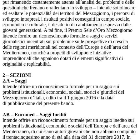
pur rimanendo costantemente attenta all’analisi dei problemi e delle
questioni che frenano o rallentano lo sviluppo – intende sottolineare
ed esaltare le potenzialità dei territori del Mezzogiorno, i percorsi di
sviluppo intrapresi, i risultati positivi conseguiti in campo sociale,
economico e culturale, il desiderio di cambiamento espresso dalle
giovani generazioni. A tal fine, il Premio Sele d’Oro Mezzogiorno
intende fornire un riconoscimento formale a saggi e servizi
giornalistici incentrati sui problemi e sulle prospettive di crescita
delle regioni meridionali nel contesto dell’Europa e dell’area del
Mediterraneo, nonché a progetti di sviluppo e iniziative
imprenditoriali che appaiono dotati di elementi significativi di
originalità e replicabilità.
2 – SEZIONI
2.A
–
Saggi
Intende offrire un riconoscimento formale per un saggio sui
problemi istituzionali, economici, sociali, storici e giuridici del
Mezzogiorno d’Italia, edito tra il 1 giugno 2016 e la data
di pubblicazione del presente bando.
2.B
–
Euromed
–
Saggi Inediti
Intende offrire un riconoscimento formale per un saggio inedito sui
problemi istituzionali, economici e sociali dell’Europa e dell’area del
Mediterraneo, di cui siano autori giovani che non abbiano compiuto
il trentacinquesimo anno di età alla data del 31 dicembre 2017. In