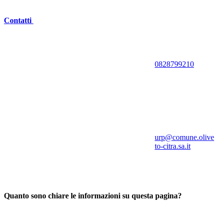
Contatti
0828799210
urp@comune.olive
to-citra.sa.it
Quanto sono chiare le informazioni su questa pagina?