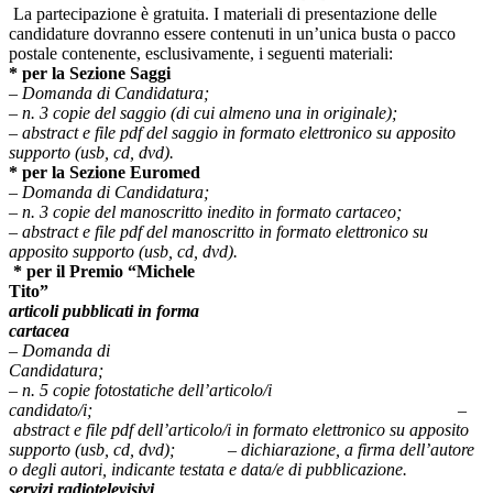
La partecipazione è gratuita. I materiali di presentazione delle
candidature dovranno essere contenuti in un’unica busta o pacco
postale contenente, esclusivamente, i seguenti materiali:
* per la Sezione Saggi
– Domanda di Candidatura;
– n. 3 copie del saggio (di cui almeno una in originale);
– abstract e file pdf del saggio in formato elettronico su apposito
supporto (usb, cd, dvd).
* per la Sezione Euromed
– Domanda di Candidatura;
– n. 3 copie del manoscritto inedito in formato cartaceo;
– abstract e file pdf del manoscritto in formato elettronico su
apposito supporto (usb, cd, dvd).
* per il Premio “Michele
Tito”
articoli pubblicati in forma
cartacea
– Domanda di
Candidatu
–
n. 5 copie fotostatiche dell’articolo/i
candidato/i;
–
abstract e file pdf dell’articolo/i in formato elettronico su apposito
supporto
(usb, cd, dvd);
– dichiarazione, a firma
dell’autore
o degli autori, indicante testata e data/e di pubblicazione.
servizi radiotelevisivi