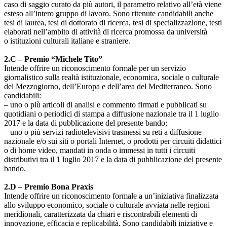
caso di saggio curato da più autori, il parametro relativo all’età viene
esteso all’intero gruppo di lavoro. Sono ritenute candidabili anche
tesi di laurea, tesi di dottorato di ricerca, tesi di specializzazione, testi
elaborati nell’ambito di attività di ricerca promossa da università
o istituzioni culturali italiane e straniere.
2.C
–
Premio
“Michele Tito”
Intende offrire un riconoscimento formale per un servizio
giornalistico sulla realtà istituzionale, economica, sociale o culturale
del Mezzogiorno, dell’Europa e dell’area del Mediterraneo. Sono
candidabili:
– uno o più articoli di analisi e commento firmati e pubblicati su
quotidiani o periodici di stampa a diffusione nazionale tra il 1 luglio
2017 e la data di pubblicazione del presente bando;
– uno o più servizi radiotelevisivi trasmessi su reti a diffusione
nazionale e/o sui siti o portali Internet, o prodotti per circuiti didattici
o di home video, mandati in onda o immessi in tutti i circuiti
distributivi tra il 1 luglio 2017 e la data di pubblicazione del presente
bando.
2.D
–
Premio Bona Praxis
Intende offrire un riconoscimento formale a un’iniziativa finalizzata
allo sviluppo economico, sociale o culturale avviata nelle regioni
meridionali, caratterizzata da chiari e riscontrabili elementi di
innovazione, efficacia e replicabilità. Sono candidabili iniziative e