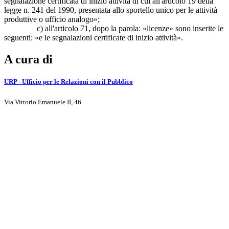
segnalazione certificata di inizio attività di cui all'articolo 19 della
legge n. 241 del 1990, presentata allo sportello unico per le attività
produttive o ufficio analogo»;
c) all'articolo 71, dopo la parola: «licenze» sono inserite le
seguenti: «e le segnalazioni certificate di inizio attività».
A cura di
URP - Ufficio per le Relazioni con il Pubblico
Via Vittorio Emanuele II, 46