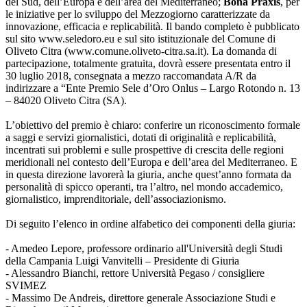
del Sud, dell’Europa e dell’area del Mediterraneo;
Bona Praxis
, per
le iniziative per lo sviluppo del Mezzogiorno caratterizzate da
innovazione, efficacia e replicabilità. Il bando completo è pubblicato
sul sito www.seledoro.eu e sul sito istituzionale del Comune di
Oliveto Citra (www.comune.oliveto-citra.sa.it). La domanda di
partecipazione, totalmente gratuita, dovrà essere presentata entro il
30 luglio 2018, consegnata a mezzo raccomandata A/R da
indirizzare a “Ente Premio Sele d’Oro Onlus – Largo Rotondo n. 13
– 84020 Oliveto Citra (SA).
L’obiettivo del premio è chiaro: conferire un riconoscimento formale
a saggi e servizi giornalistici, dotati di originalità e replicabilità,
incentrati sui problemi e sulle prospettive di crescita delle regioni
meridionali nel contesto dell’Europa e dell’area del Mediterraneo. E
in questa direzione lavorerà la giuria, anche quest’anno formata da
personalità di spicco operanti, tra l’altro, nel mondo accademico,
giornalistico, imprenditoriale, dell’associazionismo.
Di seguito l’elenco in ordine alfabetico dei componenti della giuria:
- Amedeo Lepore, professore ordinario all'Università degli Studi
della Campania Luigi Vanvitelli – Presidente di Giuria
- Alessandro Bianchi, rettore Università Pegaso / consigliere
SVIMEZ
- Massimo De Andreis, direttore generale Associazione Studi e