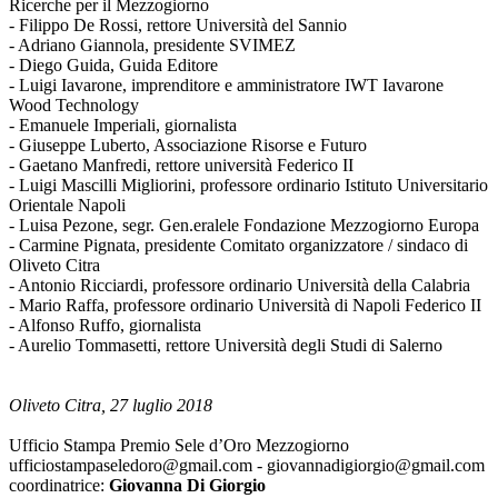
Ricerche per il Mezzogiorno
- Filippo De Rossi, rettore Università del Sannio
- Adriano Giannola, presidente SVIMEZ
- Diego Guida, Guida Editore
- Luigi Iavarone, imprenditore e amministratore IWT Iavarone
Wood Technology
- Emanuele Imperiali, giornalista
- Giuseppe Luberto, Associazione Risorse e Futuro
- Gaetano Manfredi, rettore università Federico II
- Luigi Mascilli Migliorini, professore ordinario Istituto Universitario
Orientale Napoli
- Luisa Pezone, segr. Gen.eralele Fondazione Mezzogiorno Europa
- Carmine Pignata, presidente Comitato organizzatore / sindaco di
Oliveto Citra
- Antonio Ricciardi, professore ordinario Università della Calabria
- Mario Raffa, professore ordinario Università di Napoli Federico II
- Alfonso Ruffo, giornalista
- Aurelio Tommasetti, rettore Università degli Studi di Salerno
Oliveto Citra, 27 luglio 2018
Ufficio Stampa Premio Sele d’Oro Mezzogiorno
ufficiostampaseledoro@gmail.com - giovannadigiorgio@gmail.com
coordinatrice:
Giovanna Di Giorgio