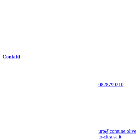
Contatti
0828799210
urp@comune.olive
to-citra.sa.it