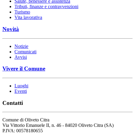
Salute, benessere e assistenza
Tributi, finanze e contravvenzioni
Turismo
Vita lavorativa
Novità
Notizie
Comunicati
Avvisi
Vivere il Comune
Luoghi
Eventi
Contatti
Comune di Oliveto Citra
Via Vittorio Emanuele II, n. 46 - 84020 Oliveto Citra (SA)
P.IVA: 00578180655