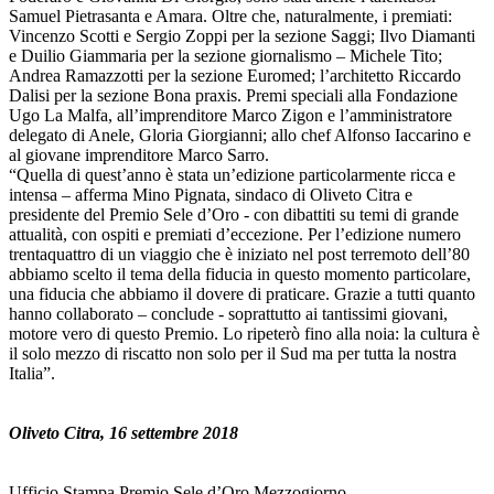
Samuel Pietrasanta e Amara. Oltre che, naturalmente, i premiati:
Vincenzo Scotti e Sergio Zoppi per la sezione Saggi; Ilvo Diamanti
e Duilio Giammaria per la sezione giornalismo – Michele Tito;
Andrea Ramazzotti per la sezione Euromed; l’architetto Riccardo
Dalisi per la sezione Bona praxis. Premi speciali alla Fondazione
Ugo La Malfa, all’imprenditore Marco Zigon e l’amministratore
delegato di Anele, Gloria Giorgianni; allo chef Alfonso Iaccarino e
al giovane imprenditore Marco Sarro.
“Quella di quest’anno è stata un’edizione particolarmente ricca e
intensa – afferma Mino Pignata, sindaco di Oliveto Citra e
presidente del Premio Sele d’Oro - con dibattiti su temi di grande
attualità, con ospiti e premiati d’eccezione. Per l’edizione numero
trentaquattro di un viaggio che è iniziato nel post terremoto dell’80
abbiamo scelto il tema della fiducia in questo momento particolare,
una fiducia che abbiamo il dovere di praticare. Grazie a tutti quanto
hanno collaborato – conclude - soprattutto ai tantissimi giovani,
motore vero di questo Premio. Lo ripeterò fino alla noia: la cultura è
il solo mezzo di riscatto non solo per il Sud ma per tutta la nostra
Italia”.
Oliveto Citra, 16 settembre 2018
Ufficio Stampa Premio Sele d’Oro Mezzogiorno