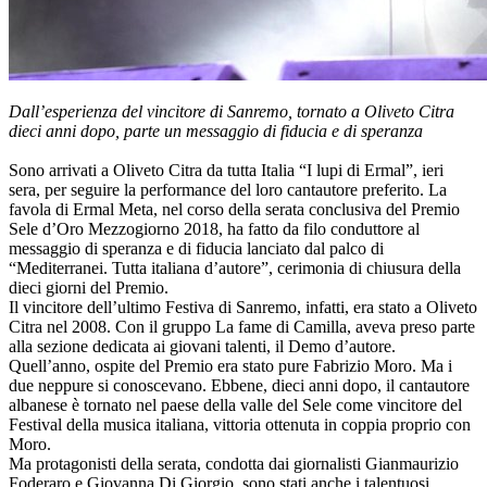
Dall’esperienza del vincitore di Sanremo, tornato a Oliveto Citra
dieci anni dopo, parte un messaggio di fiducia e di speranza
Sono arrivati a Oliveto Citra da tutta Italia “I lupi di Ermal”, ieri
sera, per seguire la performance del loro cantautore preferito. La
favola di Ermal Meta, nel corso della serata conclusiva del Premio
Sele d’Oro Mezzogiorno 2018, ha fatto da filo conduttore al
messaggio di speranza e di fiducia lanciato dal palco di
“Mediterranei. Tutta italiana d’autore”, cerimonia di chiusura della
dieci giorni del Premio.
Il vincitore dell’ultimo Festiva di Sanremo, infatti, era stato a Oliveto
Citra nel 2008. Con il gruppo La fame di Camilla, aveva preso parte
alla sezione dedicata ai giovani talenti, il Demo d’autore.
Quell’anno, ospite del Premio era stato pure Fabrizio Moro. Ma i
due neppure si conoscevano. Ebbene, dieci anni dopo, il cantautore
albanese è tornato nel paese della valle del Sele come vincitore del
Festival della musica italiana, vittoria ottenuta in coppia proprio con
Moro.
Ma protagonisti della serata, condotta dai giornalisti Gianmaurizio
Foderaro e Giovanna Di Giorgio, sono stati anche i talentuosi