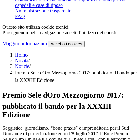
ospedali e case di riposo
Amministrazione trasparente
FAQ
Questo sito utilizza cookie tecnici.
Proseguendo nella navigazione accetti l’utilizzo dei cookie.
Maggiori informazioni
Accetto
i cookies
Home
/
Novità
/
Notizie
/
Premio Sele dOro Mezzogiorno 2017: pubblicato il bando per
la XXXIII Edizione
Premio Sele dOro Mezzogiorno 2017:
pubblicato il bando per la XXXIII
Edizione
Saggistica, giornalismo, “bona praxis” e imprenditoria per il Sud
Domande di partecipazione entro l’8 luglio 2017 L’Ente Premio
Sele d’Oro Onlus e il Comune di Oliveto Citra - con il patrocinio