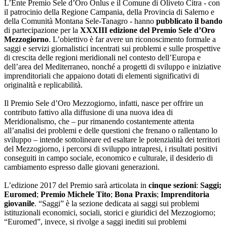
L’Ente Premio Sele d’Oro Onlus e il Comune di Oliveto Citra - con
il patrocinio della Regione Campania, della Provincia di Salerno e
della Comunità Montana Sele-Tanagro - hanno
pubblicato il bando
di partecipazione per la
XXXIII edizione del Premio Sele d’Oro
Mezzogiorno
. L’obiettivo è far avere un riconoscimento formale a
saggi e servizi giornalistici incentrati sui problemi e sulle prospettive
di crescita delle regioni meridionali nel contesto dell’Europa e
dell’area del Mediterraneo, nonché a progetti di sviluppo e iniziative
imprenditoriali che appaiono dotati di elementi significativi di
originalità e replicabilità.
Il Premio Sele d’Oro Mezzogiorno, infatti, nasce per offrire un
contributo fattivo alla diffusione di una nuova idea di
Meridionalismo, che – pur rimanendo costantemente attenta
all’analisi dei problemi e delle questioni che frenano o rallentano lo
sviluppo – intende sottolineare ed esaltare le potenzialità dei territori
del Mezzogiorno, i percorsi di sviluppo intrapresi, i risultati positivi
conseguiti in campo sociale, economico e culturale, il desiderio di
cambiamento espresso dalle giovani generazioni.
L’edizione 2017 del Premio sarà articolata in
cinque sezioni
:
Saggi;
Euromed
;
Premio Michele Tito
;
Bona Praxis
;
Imprenditoria
giovanile
. “Saggi” è la sezione dedicata ai saggi sui problemi
istituzionali economici, sociali, storici e giuridici del Mezzogiorno;
“Euromed”, invece, si rivolge a saggi inediti sui problemi