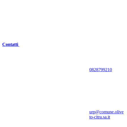
Contatti
0828799210
urp@comune.olive
to-citra.sa.it