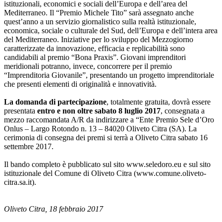
istituzionali, economici e sociali dell’Europa e dell’area del
Mediterraneo. Il “Premio Michele Tito” sarà assegnato anche
quest’anno a un servizio giornalistico sulla realtà istituzionale,
economica, sociale o culturale del Sud, dell’Europa e dell’intera area
del Mediterraneo. Iniziative per lo sviluppo del Mezzogiorno
caratterizzate da innovazione, efficacia e replicabilità sono
candidabili al premio “Bona Praxis”. Giovani imprenditori
meridionali potranno, invece, concorrere per il premio
“Imprenditoria Giovanile”, presentando un progetto imprenditoriale
che presenti elementi di originalità e innovatività.
La domanda di partecipazione
, totalmente gratuita, dovrà essere
presentata
entro e non oltre sabato 8 luglio 2017
, consegnata a
mezzo raccomandata A/R da indirizzare a “Ente Premio Sele d’Oro
Onlus – Largo Rotondo n. 13 – 84020 Oliveto Citra (SA). La
cerimonia di consegna dei premi si terrà a Oliveto Citra sabato 16
settembre 2017.
Il bando completo è pubblicato sul sito www.seledoro.eu e sul sito
istituzionale del Comune di Oliveto Citra (www.comune.oliveto-
citra.sa.it).
Oliveto Citra, 18 febbraio 2017