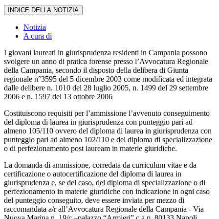
INDICE DELLA NOTIZIA
Notizia
A cura di
I giovani laureati in giurisprudenza residenti in Campania possono
svolgere un anno di pratica forense presso l’Avvocatura Regionale
della Campania, secondo il disposto della delibera di Giunta
regionale n°3595 del 5 dicembre 2003 come modificata ed integrata
dalle delibere n. 1010 del 28 luglio 2005, n. 1499 del 29 settembre
2006 e n. 1597 del 13 ottobre 2006
Costituiscono requisiti per l’ammissione l’avvenuto conseguimento
del diploma di laurea in giurisprudenza con punteggio pari ad
almeno 105/110 ovvero del diploma di laurea in giurisprudenza con
punteggio pari ad almeno 102/110 e del diploma di specializzazione
o di perfezionamento post lauream in materie giuridiche.
La domanda di ammissione, corredata da curriculum vitae e da
certificazione o autocertificazione del diploma di laurea in
giurisprudenza e, se del caso, del diploma di specializzazione o di
perfezionamento in materie giuridiche con indicazione in ogni caso
del punteggio conseguito, deve essere inviata per mezzo di
raccomandata a/r all’Avvocatura Regionale della Campania - Via
Nuova Marina n. 19/c –palazzo “Armieri” c.a.p. 80133 Napoli.