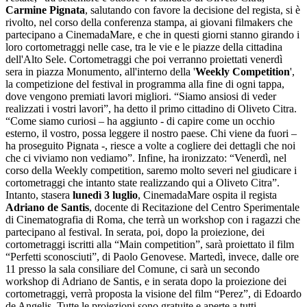
Carmine Pignata
, salutando con favore la decisione del regista, si è
rivolto, nel corso della conferenza stampa, ai giovani filmakers che
partecipano a CinemadaMare, e che in questi giorni stanno girando i
loro cortometraggi nelle case, tra le vie e le piazze della cittadina
dell'Alto Sele. Cortometraggi che poi verranno proiettati venerdì
sera in piazza Monumento, all'interno della '
Weekly Competition
',
la competizione del festival in programma alla fine di ogni tappa,
dove vengono premiati lavori migliori. “Siamo ansiosi di veder
realizzati i vostri lavori”, ha detto il primo cittadino di Oliveto Citra.
“Come siamo curiosi – ha aggiunto - di capire come un occhio
esterno, il vostro, possa leggere il nostro paese. Chi viene da fuori –
ha proseguito Pignata -, riesce a volte a cogliere dei dettagli che noi
che ci viviamo non vediamo”. Infine, ha ironizzato: “Venerdì, nel
corso della Weekly competition, saremo molto severi nel giudicare i
cortometraggi che intanto state realizzando qui a Oliveto Citra”.
Intanto, stasera
lunedì 3 luglio
, CinemadaMare ospita il regista
Adriano de Santis
, docente di Recitazione del Centro Sperimentale
di Cinematografia di Roma, che terrà un workshop con i ragazzi che
partecipano al festival. In serata, poi, dopo la proiezione, dei
cortometraggi iscritti alla “Main competition”, sarà proiettato il film
“Perfetti sconosciuti”, di Paolo Genovese. Martedì, invece, dalle ore
11 presso la sala consiliare del Comune, ci sarà un secondo
workshop di Adriano de Santis, e in serata dopo la proiezione dei
cortometraggi, verrà proposta la visione del film “Perez”, di Edoardo
de Angelis. Tutte le proiezioni sono gratuite e aperte a tutti.