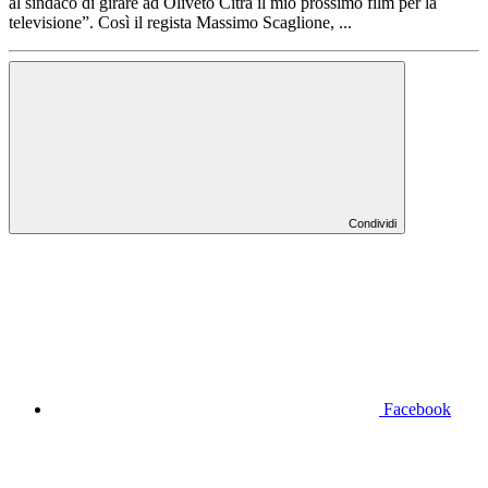
al sindaco di girare ad Oliveto Citra il mio prossimo film per la
televisione”. Così il regista Massimo Scaglione, ...
Condividi
Facebook