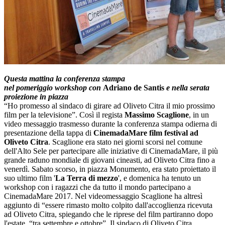
Questa mattina la conferenza stampa
nel pomeriggio workshop con
Adriano de Santis
e nella serata
proiezione in piazza
“Ho promesso al sindaco di girare ad Oliveto Citra il mio prossimo
film per la televisione”. Così il regista
Massimo Scaglione
, in un
video messaggio trasmesso durante la conferenza stampa odierna di
presentazione della tappa di
CinemadaMare
film festival ad
Oliveto Citra
. Scaglione era stato nei giorni scorsi nel comune
dell'Alto Sele per partecipare alle iniziative di CinemadaMare, il più
grande raduno mondiale di giovani cineasti, ad Oliveto Citra fino a
venerdì. Sabato scorso, in piazza Monumento, era stato proiettato il
suo ultimo film '
La Terra di mezzo
', e domenica ha tenuto un
workshop con i ragazzi che da tutto il mondo partecipano a
CinemadaMare 2017. Nel videomessaggio Scaglione ha altresì
aggiunto di “essere rimasto molto colpito dall'accoglienza ricevuta
ad Oliveto Citra, spiegando che le riprese del film partiranno dopo
l'estate, “tra settembre e ottobre”. Il sindaco di Oliveto Citra,