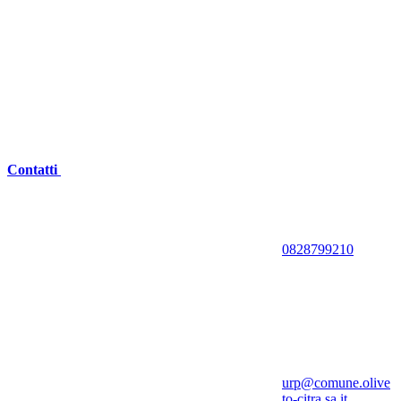
Contatti
0828799210
urp@comune.olive
to-citra.sa.it