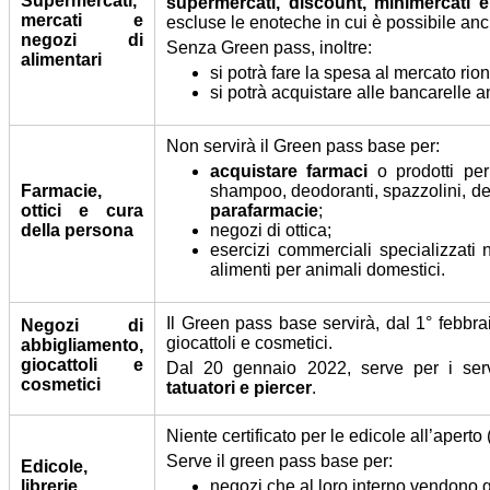
Supermercati,
supermercati, discount, minimercati e a
mercati e
escluse le enoteche in cui è possibile an
negozi di
Senza Green pass, inoltre:
alimentari
si potrà fare la spesa al mercato rion
si potrà acquistare alle bancarelle a
Non servirà il Green pass base per:
acquistare farmaci
o prodotti per
Farmacie,
shampoo, deodoranti, spazzolini, denti
ottici e cura
parafarmacie
;
della persona
negozi di ottica;
esercizi commerciali specializzati 
alimenti per animali domestici.
Il Green pass base servirà, dal 1° febbr
Negozi di
giocattoli e cosmetici.
abbigliamento,
giocattoli e
Dal 20 gennaio 2022, serve per i ser
cosmetici
tatuatori e piercer
.
Niente certificato per le edicole all’aperto 
Serve il green pass base per:
Edicole,
librerie,
negozi che al loro interno vendono g