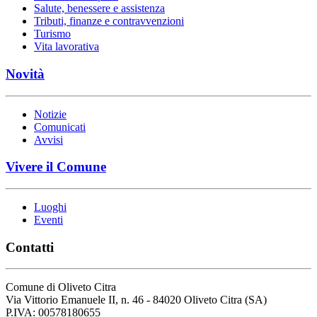
Salute, benessere e assistenza
Tributi, finanze e contravvenzioni
Turismo
Vita lavorativa
Novità
Notizie
Comunicati
Avvisi
Vivere il Comune
Luoghi
Eventi
Contatti
Comune di Oliveto Citra
Via Vittorio Emanuele II, n. 46 - 84020 Oliveto Citra (SA)
P.IVA: 00578180655