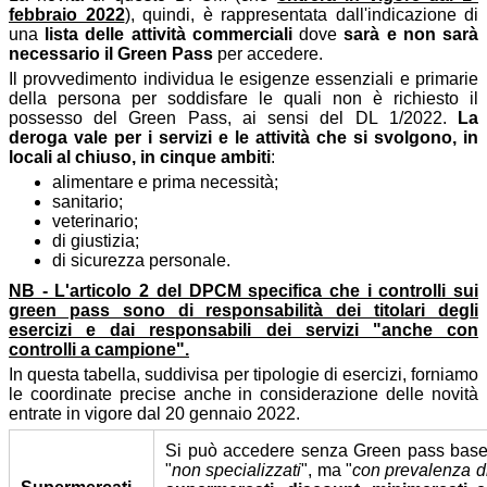
febbraio 2022
), quindi, è rappresentata dall'indicazione di
una
lista delle attività commerciali
dove
sarà e non sarà
necessario il Green Pass
per accedere.
Il provvedimento individua le esigenze essenziali e primarie
della persona per soddisfare le quali non è richiesto il
possesso del Green Pass, ai sensi del DL 1/2022.
La
deroga vale per i servizi e le attività che si svolgono, in
locali al chiuso, in cinque ambiti
:
alimentare e prima necessità;
sanitario;
veterinario;
di giustizia;
di sicurezza personale.
NB - L'articolo 2 del DPCM specifica che i controlli sui
green pass sono di responsabilità dei titolari degli
esercizi e dai responsabili dei servizi "anche con
controlli a campione".
In questa tabella, suddivisa per tipologie di esercizi, forniamo
le coordinate precise anche in considerazione delle novità
entrate in vigore dal 20 gennaio 2022.
Si può accedere senza Green pass base o
"
non specializzati
", ma "
con prevalenza di