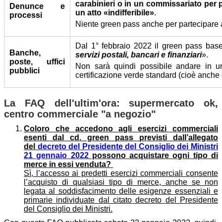
carabinieri o in un commissariato pe
Denunce e
un atto «indifferibile»
.
processi
Niente green pass anche per partecipare a
Dal 1° febbraio 2022 il green pass base
Banche,
servizi postali, bancari e finanziari
».
poste, uffici
Non sarà quindi possibile andare in un
pubblici
certificazione verde standard (cioè anche
La FAQ dell'ultim'ora: supermercato ok,
centro commerciale "a negozio"
Coloro che accedono agli esercizi commerciali
esenti dal cd. green pass previsti dall’allegato
del
decreto del Presidente del Consiglio dei Ministri
21 gennaio 2022
possono acquistare ogni tipo di
merce in essi venduta?
Sì, l’accesso ai predetti esercizi commerciali consente
l’acquisto di qualsiasi tipo di merce, anche se non
legata al soddisfacimento delle esigenze essenziali e
primarie individuate dal citato decreto del Presidente
del Consiglio dei Ministri.