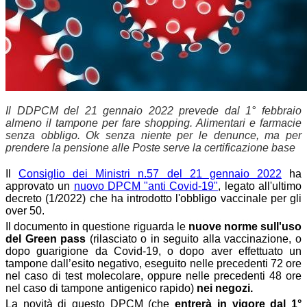
Il DDPCM del 21 gennaio 2022 prevede dal 1° febbraio
almeno il tampone per fare shopping. Alimentari e farmacie
senza obbligo. Ok senza niente per le denunce, ma per
prendere la pensione alle Poste serve la certificazione base
Il
Consiglio dei Ministri n.57 del 21 gennaio 2022
ha
approvato un
nuovo DPCM "anti Covid-19"
, legato all'ultimo
decreto (1/2022) che ha introdotto l'obbligo vaccinale per gli
over 50.
Il documento in questione riguarda le
nuove norme sull'uso
del Green pass
(rilasciato o in seguito alla vaccinazione, o
dopo guarigione da Covid-19, o dopo aver effettuato un
tampone dall’esito negativo, eseguito nelle precedenti 72 ore
nel caso di test molecolare, oppure nelle precedenti 48 ore
nel caso di tampone antigenico rapido)
nei negozi.
La novità di questo DPCM (che
entrerà in vigore dal 1°