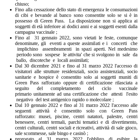
chiuso;
Fino alla cessazione dello stato di emergenza le consumazioni
di cibi e bevande al banco sono consentite solo se si è in
possesso di Green Pass. La disposizione non si applica ai
soggetti di età inferiore ai dodici anni e ai soggetti esenti dalla
campagna vaccinale ;
Fino al 31 gennaio 2022, sono vietati le feste, comunque
denominate, gli eventi a queste assimilati e i concerti che
implichino assembramenti in spazi aperti. Nel medesimo
periodo sono sospese le attivita' che si svolgono in sale da
ballo, discoteche e locali assimilati;
Dal 30 dicembre 2021 e fino al 31 marzo 2022 l'accesso di
visitatori alle strutture residenziali, socio assistenziali, socio
sanitarie e hospice è consentito solo ai soggetti muniti di
Green Pass rafforzato oppure di certificazione rilasciata a
seguito del completamento del ciclo vaccinale
primario unitamente ad una certificazione che attesti l'esito
negativo del test antigenico rapido o molecolare ;
Dal 10 gennaio 2022 e fino al 31 marzo 2022 l'accesso alle
seguenti attività è consentito solo con Green Pass
rafforzato: musei, piscine, centri natatori, palestre, centri
benessere, centri termali, parchi tematici e di divertimento,
centri culturali, centri sociali e ricreativi, attività di sale gioco,
sale scommesse, sale bingo e casinò ;
prorogato al 31 marzo 2022 l'obbligo di esibire la