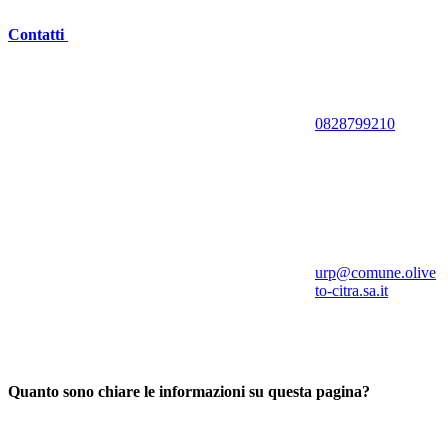
Contatti
0828799210
urp@comune.olive
to-citra.sa.it
Quanto sono chiare le informazioni su questa pagina?