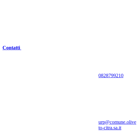
Contatti
0828799210
urp@comune.olive
to-citra.sa.it