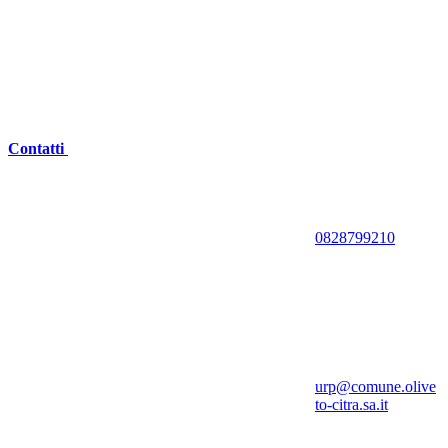
Contatti
0828799210
urp@comune.olive
to-citra.sa.it