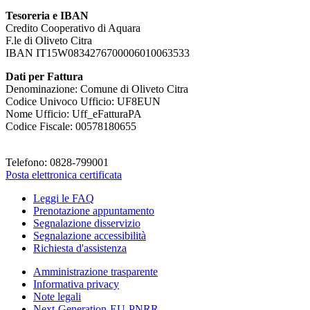
Tesoreria e IBAN
Credito Cooperativo di Aquara
F.le di Oliveto Citra
IBAN IT15W0834276700006010063533
Dati per Fattura
Denominazione: Comune di Oliveto Citra
Codice Univoco Ufficio: UF8EUN
Nome Ufficio: Uff_eFatturaPA
Codice Fiscale: 00578180655
Telefono: 0828-799001
Posta elettronica certificata
Leggi le FAQ
Prenotazione appuntamento
Segnalazione disservizio
Segnalazione accessibilità
Richiesta d'assistenza
Amministrazione trasparente
Informativa privacy
Note legali
Next-Generation-EU-PNRR