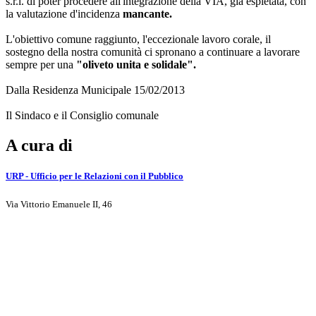
s.r.l. di poter procedere all'integrazione della VIA, già espletata, con
la valutazione d'incidenza
mancante.
L'obiettivo comune raggiunto, l'eccezionale lavoro corale, il
sostegno della nostra comunità ci spronano a continuare a lavorare
sempre per una
"oliveto unita e solidale".
Dalla Residenza Municipale 15/02/2013
Il Sindaco e il Consiglio comunale
A cura di
URP - Ufficio per le Relazioni con il Pubblico
Via Vittorio Emanuele II, 46