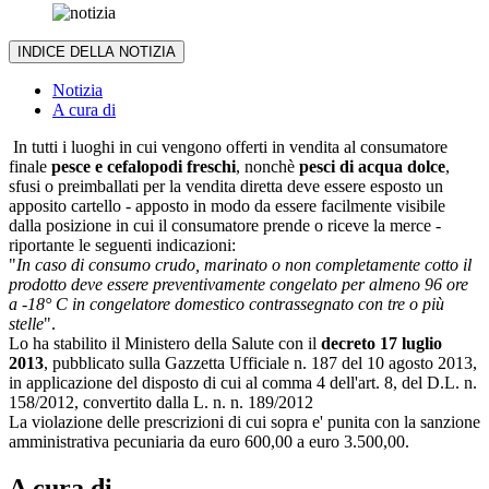
INDICE DELLA NOTIZIA
Notizia
A cura di
In tutti i luoghi in cui vengono offerti in vendita al consumatore
finale
pesce e cefalopodi freschi
, nonchè
pesci di acqua dolce
,
sfusi o preimballati per la vendita diretta deve essere esposto un
apposito cartello - apposto in modo da essere facilmente visibile
dalla posizione in cui il consumatore prende o riceve la merce -
riportante le seguenti indicazioni:
"
In caso di consumo crudo, marinato o non completamente cotto il
prodotto deve essere preventivamente congelato per almeno 96 ore
a -18° C in congelatore domestico contrassegnato con tre o più
stelle
".
Lo ha stabilito il Ministero della Salute con il
decreto 17 luglio
2013
, pubblicato sulla Gazzetta Ufficiale n. 187 del 10 agosto 2013,
in applicazione del disposto di cui al comma 4 dell'art. 8, del D.L. n.
158/2012, convertito dalla L. n. n. 189/2012
La violazione delle prescrizioni di cui sopra e' punita con la sanzione
amministrativa pecuniaria da euro 600,00 a euro 3.500,00.
A cura di