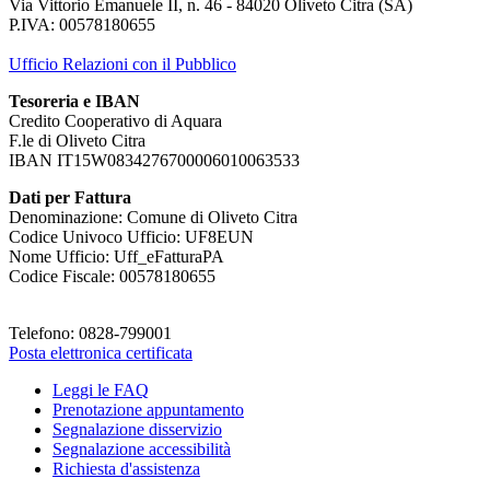
Via Vittorio Emanuele II, n. 46 - 84020 Oliveto Citra (SA)
P.IVA: 00578180655
Ufficio Relazioni con il Pubblico
Tesoreria e IBAN
Credito Cooperativo di Aquara
F.le di Oliveto Citra
IBAN IT15W0834276700006010063533
Dati per Fattura
Denominazione: Comune di Oliveto Citra
Codice Univoco Ufficio: UF8EUN
Nome Ufficio: Uff_eFatturaPA
Codice Fiscale: 00578180655
Telefono: 0828-799001
Posta elettronica certificata
Leggi le FAQ
Prenotazione appuntamento
Segnalazione disservizio
Segnalazione accessibilità
Richiesta d'assistenza