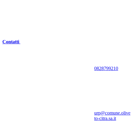
Contatti
0828799210
urp@comune.olive
to-citra.sa.it