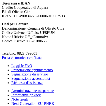
Tesoreria e IBAN
Credito Cooperativo di Aquara
F.le di Oliveto Citra
IBAN IT15W0834276700006010063533
Dati per Fattura
Denominazione: Comune di Oliveto Citra
Codice Univoco Ufficio: UF8EUN
Nome Ufficio: Uff_eFatturaPA
Codice Fiscale: 00578180655
Telefono: 0828-799001
Posta elettronica certificata
Leggi le FAQ
Prenotazione appuntamento
Segnalazione disservizio
Segnalazione accessibilità
Richiesta d'assistenza
Amministrazione trasparente
Informativa privacy
Note legali
Next-Generation-EU-PNRR