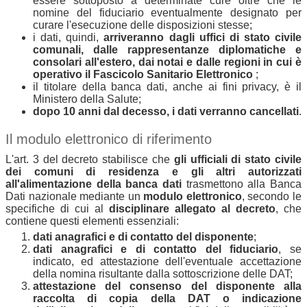
essere sottoposto a determinate cure oltre che le
nomine del fiduciario eventualmente designato per
curare l'esecuzione delle disposizioni stesse;
i dati, quindi,
arriveranno dagli uffici di stato civile
comunali, dalle rappresentanze diplomatiche e
consolari all'estero, dai notai e dalle regioni in cui è
operativo il Fascicolo Sanitario Elettronico
;
il titolare della banca dati, anche ai fini privacy, è il
Ministero della Salute;
dopo 10 anni dal decesso, i dati verranno cancellati
.
Il modulo elettronico di riferimento
L'art. 3 del decreto stabilisce che
gli ufficiali di stato civile
dei comuni di residenza e gli altri autorizzati
all'alimentazione della banca dati
trasmettono alla Banca
Dati nazionale mediante un
modulo elettronico
, secondo le
specifiche di cui al
disciplinare allegato al decreto
, che
contiene questi elementi essenziali:
dati anagrafici e di contatto del disponente
;
dati anagrafici e di contatto del fiduciario
, se
indicato, ed attestazione dell'eventuale accettazione
della nomina risultante dalla sottoscrizione delle DAT;
attestazione del consenso del disponente alla
raccolta di copia della DAT o indicazione