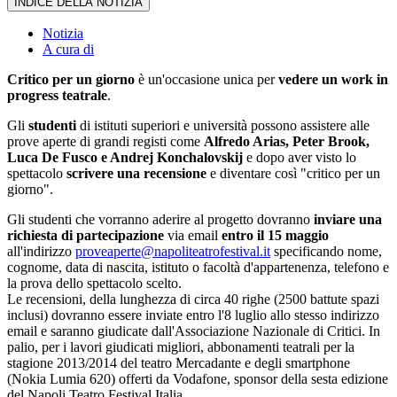
INDICE DELLA NOTIZIA
Notizia
A cura di
Critico per un giorno
è un'occasione unica per
vedere un work in
progress teatrale
.
Gli
studenti
di istituti superiori e università possono assistere alle
prove aperte di grandi registi come
Alfredo Arias, Peter Brook,
Luca De Fusco e Andrej Konchalovskij
e dopo aver visto lo
spettacolo
scrivere una recensione
e diventare così "critico per un
giorno".
Gli studenti che vorranno aderire al progetto dovranno
inviare una
richiesta di partecipazione
via email
entro il 15 maggio
all'indirizzo
proveaperte@napoliteatrofestival.it
specificando nome,
cognome, data di nascita, istituto o facoltà d'appartenenza, telefono e
la prova dello spettacolo scelto.
Le recensioni, della lunghezza di circa 40 righe (2500 battute spazi
inclusi) dovranno essere inviate entro l'8 luglio allo stesso indirizzo
email e saranno giudicate dall'Associazione Nazionale di Critici. In
palio, per i lavori giudicati migliori, abbonamenti teatrali per la
stagione 2013/2014 del teatro Mercadante e degli smartphone
(Nokia Lumia 620) offerti da Vodafone, sponsor della sesta edizione
del Napoli Teatro Festival Italia.