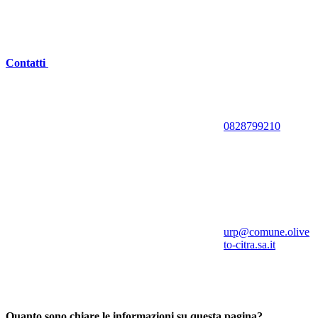
Contatti
0828799210
urp@comune.olive
to-citra.sa.it
Quanto sono chiare le informazioni su questa pagina?