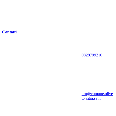
Contatti
0828799210
urp@comune.olive
to-citra.sa.it