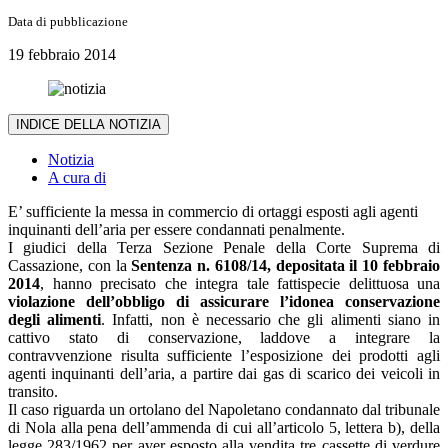
Data di pubblicazione
19 febbraio 2014
INDICE DELLA NOTIZIA
Notizia
A cura di
E’ sufficiente la messa in commercio di ortaggi esposti agli agenti
inquinanti dell’aria per essere condannati penalmente.
I giudici della Terza Sezione Penale della Corte Suprema di
Cassazione, con la
Sentenza n. 6108/14, depositata il 10 febbraio
2014
, hanno precisato che integra tale fattispecie delittuosa una
violazione dell’obbligo di assicurare l’idonea conservazione
degli alimenti
. Infatti, non è necessario che gli alimenti siano in
cattivo stato di conservazione, laddove a integrare la
contravvenzione risulta sufficiente l’esposizione dei prodotti agli
agenti inquinanti dell’aria, a partire dai gas di scarico dei veicoli in
transito.
Il caso riguarda un ortolano del Napoletano condannato dal tribunale
di Nola alla pena dell’ammenda di cui all’articolo 5, lettera b), della
legge 283/1962 per aver esposto alla vendita tre cassette di verdure