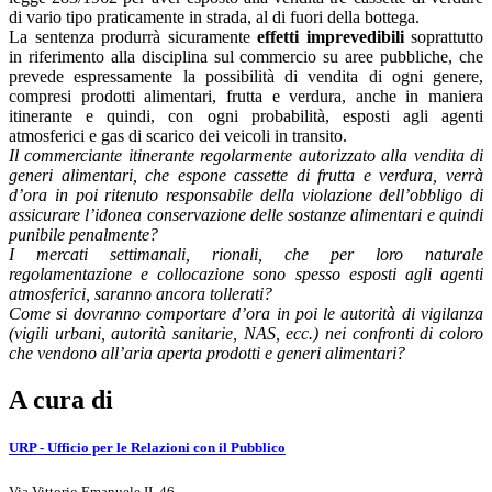
di vario tipo praticamente in strada, al di fuori della bottega.
La sentenza produrrà sicuramente
effetti imprevedibili
soprattutto
in riferimento alla disciplina sul commercio su aree pubbliche, che
prevede espressamente la possibilità di vendita di ogni genere,
compresi prodotti alimentari, frutta e verdura, anche in maniera
itinerante e quindi, con ogni probabilità, esposti agli agenti
atmosferici e gas di scarico dei veicoli in transito.
Il commerciante itinerante regolarmente autorizzato alla vendita di
generi alimentari, che espone cassette di frutta e verdura, verrà
d’ora in poi ritenuto responsabile della violazione dell’obbligo di
assicurare l’idonea conservazione delle sostanze alimentari e quindi
punibile penalmente?
I mercati settimanali, rionali, che per loro naturale
regolamentazione e collocazione sono spesso esposti agli agenti
atmosferici, saranno ancora tollerati?
Come si dovranno comportare d’ora in poi le autorità di vigilanza
(vigili urbani, autorità sanitarie, NAS, ecc.) nei confronti di coloro
che vendono all’aria aperta prodotti e generi alimentari?
A cura di
URP - Ufficio per le Relazioni con il Pubblico
Via Vittorio Emanuele II, 46