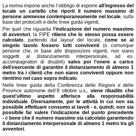
La norma impone anche l’obbligo di esporre
all’ingresso del
locale un cartello che riporti il numero massimo di
persone ammesse contemporaneamente nel locale
, sulla
base dei protocolli e delle linee guida vigenti.
Per quel che riguarda
l’indicazione del numero massimo
di avventori
, la FIPE
ritiene che lo stesso possa essere
calcolato
, partendo dal
layout
del locale,
come se al
singolo tavolo fossero tutti conviventi
(o comunque
persone che, in base alle disposizioni vigenti, non siano
soggetti al distanziamento interpersonale, ad es.
accompagnatori di disabili)
salvo poi l’onere a carico
dell’esercente di garantire il distanziamento di almeno 1
metro tra i clienti che non siano conviventi oppure non
rientrino nel caso sopra indicato
.
Nelle linee guida della Conferenza delle Regioni e delle
Province autonome
dell’8 ottobre u.s.,
viene ribadito che
quest’ultimo aspetto afferisce alla responsabilità
individuale
.
Diversamente, per le attività in cui non sia
possibile effettuare consumo ai tavoli - e, quindi, non sia
possibile far valere l’indicazione del punto precedente
-
è
bene che il numero massimo sia calcolato garantendo
il distanziamento interpersonale di almeno 1 metro tra gli
avventori
.